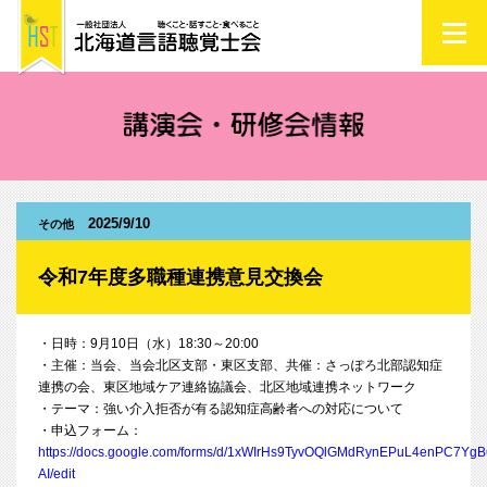
2025/9/10
その他
令和7年度多職種連携意見交換会
・日時：9月10日（水）18:30～20:00
・主催：当会、当会北区支部・東区支部、共催：さっぽろ北部認知症
連携の会、東区地域ケア連絡協議会、北区地域連携ネットワーク
・テーマ：強い介入拒否が有る認知症高齢者への対応について
・申込フォーム：
https://docs.google.com/forms/d/1xWIrHs9TyvOQlGMdRynEPuL4enPC7Yg
AI/edit