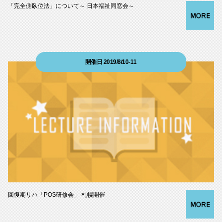
「完全側臥位法」について～ 日本福祉同窓会～
開催日 2019/8/10-11
回復期リハ「POS研修会」 札幌開催